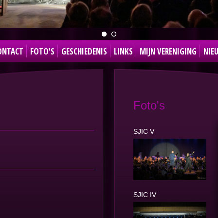
ONTACT
FOTO'S
GESCHIEDENIS
LINKS
MIJN VERENIGING
NIE
Foto's
SJIC V
SJIC IV